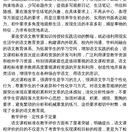
拘束地表达，少写命题作文，提倡多写观察日记、生活笔记、书信和
随感。重在激发学生练笔的兴趣，在具体要求上，不再从中心、条理
等方面提过高的要求，而是注重培养学生初步的、实用的书面表达能
力。初中要求多角度地观察生活，发现生活的丰富多彩，捕捉事物的
特征，力求有创意地表达。
要改变语文教学重知识传授轻实践活动的弊端，就必须利用现实
生活中的语文教育资源，构建课内外联系、校内外沟通、学科间融合
的语文教育体系。为拓展学生的学习空间，增加语文实践的机会，语
文课程标准首次提出课程资源的开发与利用，广泛利用课堂教学资源
和校外学习资源，特别强调家庭也是值得重视的语文课程资源。语文
课程标准要求教师高度重视课程资源的开发和利用，创造性地开展各
类活动，增强学生在各种场合学语文、用语文的意识。
此次课程改革，强调学生是学习的主人，强调语文学习是个性化
行为，尊重学生的个体差异和个性化学习方式。对语文教育规律的把
握突出体现在重视积累和对文章的总体感知，淡化分析性操作，不要
求学生背诵段落大意和中心思想，加强对诵读、积累、感悟、熏陶的
要求，避免繁琐的分析和机械重复的练习。这些要求都切中时弊，体
现了全新的语文教育观。
教学评价：定性多于定量
语文课程标准在教学评价方面有了显著突破，明确提出，语文课
程评价的目的不仅是为了考查学生实现课程目标的程度，更是为了检