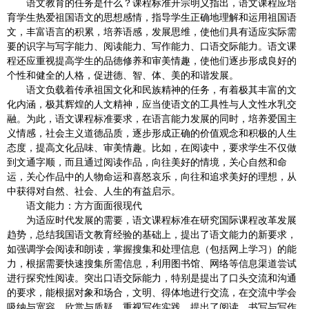
语文教育的任务是什么？课程标准开宗明义指出，语文课程应培
育学生热爱祖国语文的思想感情，指导学生正确地理解和运用祖国语
文，丰富语言的积累，培养语感，发展思维，使他们具有适应实际需
要的识字与写字能力、阅读能力、写作能力、口语交际能力。语文课
程还应重视提高学生的品德修养和审美情趣，使他们逐步形成良好的
个性和健全的人格，促进德、智、体、美的和谐发展。
语文负载着传承祖国文化和民族精神的任务，有着极其丰富的文
化内涵，极其辉煌的人文精神，应当使语文的工具性与人文性水乳交
融。为此，语文课程标准要求，在语言能力发展的同时，培养爱国主
义情感，社会主义道德品质，逐步形成正确的价值观念和积极的人生
态度，提高文化品味、审美情趣。比如，在阅读中，要求学生不仅做
到文通字顺，而且通过阅读作品，向往美好的情境，关心自然和命
运，关心作品中的人物命运和喜怒哀乐，向往和追求美好的理想，从
中获得对自然、社会、人生的有益启示。
语文能力：方方面面很现代
为适应时代发展的需要，语文课程标准在研究国际课程改革发展
趋势，总结我国语文教育经验的基础上，提出了语文能力的新要求，
如强调学会阅读和朗读，掌握搜集和处理信息（包括网上学习）的能
力，根据需要快速搜集所需信息，利用图书馆、网络等信息渠道尝试
进行探究性阅读。突出口语交际能力，特别是提出了口头交流和沟通
的要求，能根据对象和场合，文明、得体地进行交流，在交流中学会
吸纳与宽容、欣赏与质疑。重视写作实践，提出了阅读、书写与写作