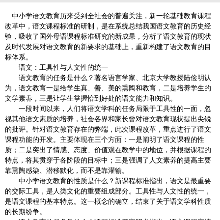
中小学语文教育历来受到全社会的普遍关注，新一轮基础教育课程
改革中，语文课程标准的研制，是在系统总结我国语文教育的历史经
验，吸收了国外母语课程标准研究的新成果，分析了语文教育的现状
及时代发展对语文教育的新要求的基础上，重新构建了语文教育的目
标体系。
语文：工具性与人文性的统一
语文教育的任务是什么？著名语言学家、北京大学教授陆俭明认
为，语文教育一是给学生真、善、美的熏陶和教育，二是培养学生的
文学素养，三是让学生掌握恰到好处的语文能力和知识。
一段时间以来，人们将语文学科的任务局限于工具性的一面，忽
视其他语文素质的培养，社会各界和家长曾对语文教育现状提出尖锐
的批评。针对语文教育存在的弊端，此次课程改革，重点进行了语文
课程功能的开发。主要体现在三个方面：一是阐明了语文课程的性
质；二是突出了情感、态度、价值观在教学中的地位，并根据课程的
特点，将其贯穿于各阶段的目标中；三是强调了人文素养的提高主要
靠熏陶感染、潜移默化，而不是靠灌输。
中小学语文教育的性质是什么？新课程标准指出，语文是最重要
的交际工具，是人类文化的重要组成部分。工具性与人文性的统一，
是语文课程的基本特点。这一概念的确立，结束了关于语文学科性质
的长期纷争。