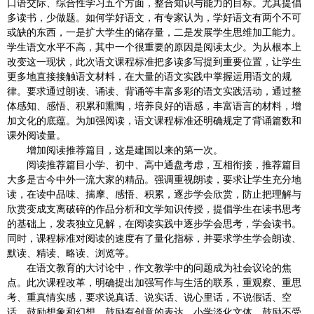
口语交际、综合性学习五个方面，整合知识与能力的目标。尤其提倡
多读书，少做题。如何学好语文，有专家认为，学好语文有两个不可
或缺的东西，一是扩大学生的储存量，二是发展学生思维加工能力。
学生语文水平不高，其中一个很重要的原因是阅读太少。为从根本上
改变这一现状，此次语文课程标准把多读多写提到重要位置，让学生
更多地直接接触语文材料，在大量的语文实践中掌握运用语文的规
律。要求通过朗读、诵读、背诵等丰富多彩的语文实践活动，通过整
体感知、感悟、积累和熏陶，培养良好的语感，丰富语言的材料，增
加文化的底蕴。为加强阅读，语文课程标准还明确规定了背诵篇数和
课外阅读量。
增加阅读推荐篇目，这是建国以来的第一次。
阅读推荐篇目小学、初中、高中通盘考虑，互相衔接，推荐篇目
大多是古今中外一流大家的精品。强调重视朗读，要求让学生充分地
读，在读中品味、揣摩、感悟、积累，逐步学会欣赏，防止把理解与
欣赏变成支离破碎的作品分析和文学知识传授，提倡学生在读书思考
的基础上，发表独立见解，在阅读实践中逐步学会思考，学会读书。
同时，课程标准对阅读的速度有了量化指标，并要求学生学会朗读、
默读、精读、略读、浏览等。
在语文教育的大讨论中，作文教学中的问题成为社会议论的焦
点。此次课程改革，明确提出加强写作与生活的联系，重观察、重思
考、重真情实感，要求说真话、说实话、说心里话，不说假话、空
话。鼓励想象和幻想，鼓励有创意的表达。小学淡化文体，鼓励不受