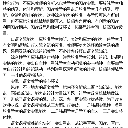
性化行为，不应以教师的分析来代替学生的阅读实践。要珍视学生独
特的感受、体验和理解。阅读教学的重点是培养学生具有感受、理
解、欣赏和评价的能力。这种综合能力的培养，各学段可以有所侧
重，但不应把它们机械地割裂开来。提倡多角度的、有创意的阅读，
利用阅读期待、阅读反思和批判等环节，拓展思维空间，提高阅读质
量。
口语交际能力，应培养学生倾听、表达和应对的能力，使学生具
有文明和谐地进行人际交流的素养。教师要努力选择贴近生活的话
题，采用灵活的形式组织教学，不必过多传授口语交际知识。
综合性学习应强调合作精神，注意培养学生策划、组织、协调和
实施的能力。突出自主性，重视学生主动积极的参与精神，主要由学
生自行设计和组织活动，特别注重探索和研究的过程。提倡跨领域学
习，与其他课程相结合。
实践：语文教学的核心环节
以往，不少地方的语文教学，把内容分解成上百个知识点、能力
点，围绕知识点、能力点设计大量练习题，让学生反复机械地做练
习，造成了语文课程的繁、难、深、多，而实际收效甚微。为了改变
这种状况，语文课程标准从三方面进行突破。一是强调实践性，着重
培养学生的语文实践能力；二是强调学生是学习的主人；三是突出整
体性。
语文课程标准简化头绪，突出重点，从识字写字、阅读、写作、