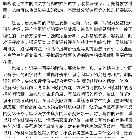
验和改进学生的语文学习和教师的教学，改善课程设计，完善教学过
程，从而有效地促进学生的发展。不应过分强调评价的甄别和选拔功
能。
过去，语文学习的评价主要集中在听、说、读、写能力及基础知
识的掌握，评价注重近期的显性的效果，衡量的指标是刚性的、偏于
理性的，评价方法单一，强调定量分析，大多是笔试题、客观题。此
次课程改革，强调要突出语文课程评价的整体性和综合性，要从知识
与能力、过程与方法、情感态度与价值观等几方面进行评价，以全面
考查学生的语文素养。要把语文教育长远的隐性的效果放到重要位置
考虑。
比如，对识字与写字的评价，要求从音、形、义的结合上，全面
评价学生的识字能力，重视评价学生识字和写字的兴趣与习惯。对阅
读的评价，要求阅读评价要综合考查学生阅读过程中的感受、体验、
理解和价值取向，考查其阅读的兴趣、方法与习惯以及阅读材料的选
择和阅读量。重视对学生多角度、有创意阅读的评价。语法、修辞知
识不作为考试内容。在口语交际方面，重视考查学生的参与意识和情
感态度，评价必须在具体的交际环境中进行，让学生承担有实际意义
的交际任务，以反映学生真实的口语交际水平。对于写作的评价，重
视对写作过程与方法、情感与态度的评价，如是否有写作的兴趣和良
好的习惯，是否表达了真情实感，对有创意的表达应予鼓励。同时重
视对写作材料准备过程的评价，不仅要考查学生占有什么材料，更要