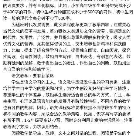
的速度要求，并有量化指标。比如，小学高年级学生40分钟完成不少
于400字的习作，初中生45分钟能完成不少于500字的习作，初中生阅
读一般的现代文每分钟不少于500字。
为适应时代发展需要，此次课程改革更新了教学内容，注重关心
当代文化的变革与发展，努力吸收人类进步文化的营养，强调选文的
时代性、实用性、广泛性。并且提出尊重和理解多样文化，吸收人类
优秀文化的营养。尤其值得强调的是，突出培养创新精神和实践能
力，比如，提出了综合性学习方式，提倡独立阅读、自由阅读、探究
性阅读、创造性阅读。鼓励自主写作、自由表达、有创意的表达。鼓
励有独到的见解，敢于提出自己的看法，作出自己的判断。鼓励用适
合自己的方法和策略学习。
语文教学：要有新策略
学生是语文学习的主人。语文教学应激发学生的学习兴趣，注重
培养学生自主学习的意识和习惯，为学生创设良好的自主学习情境，
尊重学生的个体差异，鼓励学生选择适合自己的学习方式。而且，学
生生理、心理以及语言能力的发展具有阶段性特征，不同内容的教学
也有各自的规律。因此，语文课程标准要求根据不同学段学生的特点
和不同的教学内容，采取合适的教学策略。比如，识字与写字的要求
有所不同，1-2年级要多认少写。同时充分利用儿童的生活经验，注重
教给识字方法，力求识用结合。
阅读教学是学生、教师、文本之间对话的过程。阅读是学生的个