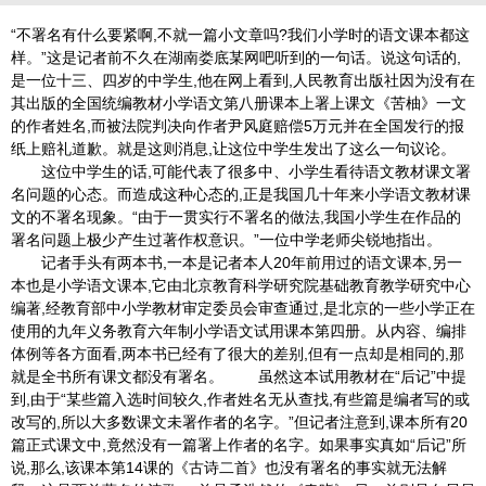
“不署名有什么要紧啊,不就一篇小文章吗?我们小学时的语文课本都这
样。”这是记者前不久在湖南娄底某网吧听到的一句话。说这句话的,
是一位十三、四岁的中学生,他在网上看到,人民教育出版社因为没有在
其出版的全国统编教材小学语文第八册课本上署上课文《苦柚》一文
的作者姓名,而被法院判决向作者尹风庭赔偿5万元并在全国发行的报
纸上赔礼道歉。就是这则消息,让这位中学生发出了这么一句议论。
这位中学生的话,可能代表了很多中、小学生看待语文教材课文署
名问题的心态。而造成这种心态的,正是我国几十年来小学语文教材课
文的不署名现象。“由于一贯实行不署名的做法,我国小学生在作品的
署名问题上极少产生过著作权意识。”一位中学老师尖锐地指出。
记者手头有两本书,一本是记者本人20年前用过的语文课本,另一
本也是小学语文课本,它由北京教育科学研究院基础教育教学研究中心
编著,经教育部中小学教材审定委员会审查通过,是北京的一些小学正在
使用的九年义务教育六年制小学语文试用课本第四册。从内容、编排
体例等各方面看,两本书已经有了很大的差别,但有一点却是相同的,那
就是全书所有课文都没有署名。 虽然这本试用教材在“后记”中提
到,由于“某些篇入选时间较久,作者姓名无从查找,有些篇是编者写的或
改写的,所以大多数课文未署作者的名字。”但记者注意到,课本所有20
篇正式课文中,竟然没有一篇署上作者的名字。如果事实真如“后记”所
说,那么,该课本第14课的《古诗二首》也没有署名的事实就无法解