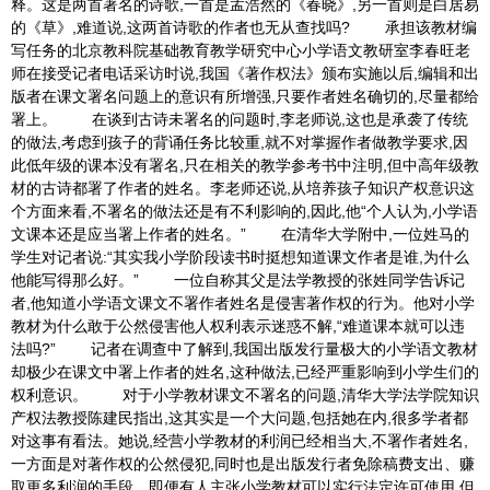
释。这是两首著名的诗歌,一首是孟浩然的《春晓》,另一首则是白居易
的《草》,难道说,这两首诗歌的作者也无从查找吗? 承担该教材编
写任务的北京教科院基础教育教学研究中心小学语文教研室李春旺老
师在接受记者电话采访时说,我国《著作权法》颁布实施以后,编辑和出
版者在课文署名问题上的意识有所增强,只要作者姓名确切的,尽量都给
署上。 在谈到古诗未署名的问题时,李老师说,这也是承袭了传统
的做法,考虑到孩子的背诵任务比较重,就不对掌握作者做教学要求,因
此低年级的课本没有署名,只在相关的教学参考书中注明,但中高年级教
材的古诗都署了作者的姓名。李老师还说,从培养孩子知识产权意识这
个方面来看,不署名的做法还是有不利影响的,因此,他“个人认为,小学语
文课本还是应当署上作者的姓名。” 在清华大学附中,一位姓马的
学生对记者说:“其实我小学阶段读书时挺想知道课文作者是谁,为什么
他能写得那么好。” 一位自称其父是法学教授的张姓同学告诉记
者,他知道小学语文课文不署作者姓名是侵害著作权的行为。他对小学
教材为什么敢于公然侵害他人权利表示迷惑不解,“难道课本就可以违
法吗?” 记者在调查中了解到,我国出版发行量极大的小学语文教材
却极少在课文中署上作者的姓名,这种做法,已经严重影响到小学生们的
权利意识。 对于小学教材课文不署名的问题,清华大学法学院知识
产权法教授陈建民指出,这其实是一个大问题,包括她在内,很多学者都
对这事有看法。她说,经营小学教材的利润已经相当大,不署作者姓名,
一方面是对著作权的公然侵犯,同时也是出版发行者免除稿费支出、赚
取更多利润的手段。即便有人主张小学教材可以实行法定许可使用,但